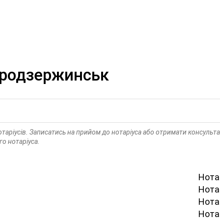
продзержинськ
отаріусів. Записатись на прийом до нотаріуса або отримати консуль
го нотаріуса.
Нотар
Нота
Нота
Нота