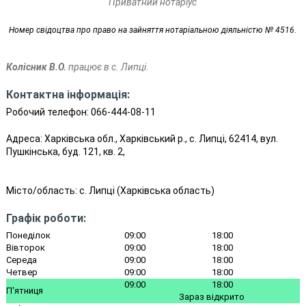
Приватний нотаріус
Номер свідоцтва про право на зайняття нотаріальною діяльністю № 4516.
Колісник В.О.
працює в с. Липці.
Контактна інформація:
Робочий телефон:
066-444-08-11
Адреса: Харківська обл., Харківський р., с. Липці, 62414, вул.
Пушкінська, буд. 121, кв. 2,
Місто/область:
с. Липці
(
Харківська область
)
Графік роботи:
Понеділок
09:00
18:00
Вівторок
09:00
18:00
Середа
09:00
18:00
Четвер
09:00
18:00
09:00
18:00
П'ятниця
Зараз відкрито