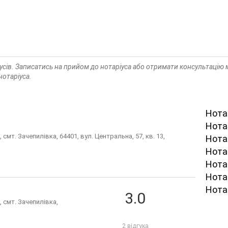
іусів. Записатись на прийом до нотаріуса або отримати консультаці
нотаріуса.
Нотар
Нота
 смт. Зачепилівка, 64401, вул. Центральна, 57, кв. 13,
Нота
Нота
Нота
Нотар
Нота
3.0
, смт. Зачепилівка,
2 відгука