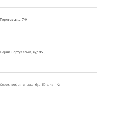
 Пироговська, 7/9,
. Перша Сортувальна, буд.36Г,
а
 Середньофонтанська, буд. 59-а, кв. 1/2,