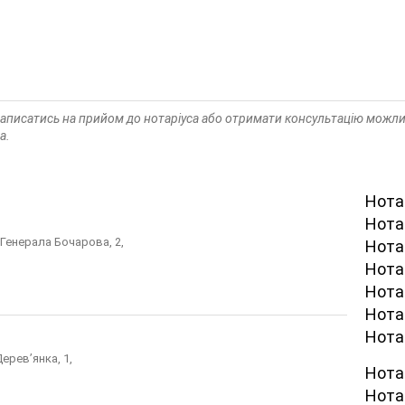
 Записатись на прийом до нотаріуса або отримати консультацію можл
а.
Нотар
Нота
 Генерала Бочарова, 2,
Нота
Нота
Нота
Нотар
Нота
Дерев’янка, 1,
Нота
Нота