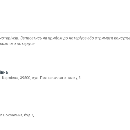
 нотаріусів. Записатись на прийом до нотаріуса або отримати консу
 кожного нотаріуса.
івна
. Карлівка, 39500, вул. Полтавського полку, 3,
л.Вокзальна, буд.7,