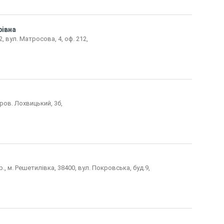
івна
, вул. Матросова, 4, оф. 212,
пров. Лохвицький, 3б,
, м. Решетилівка, 38400, вул. Покровська, буд.9,