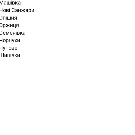
 Машівка
 Нові Санжари
 Опішня
 Оржиця
 Семенівка
 Чорнухи
 Чутове
 Шишаки