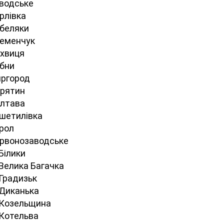
аводське
рлівка
обеляки
ременчук
охвиця
убни
иргород
ирятин
олтава
ешетилівка
орол
ервонозаводське
Білики
 Велика Багачка
 Градизьк
 Диканька
 Козельщина
 Котельва