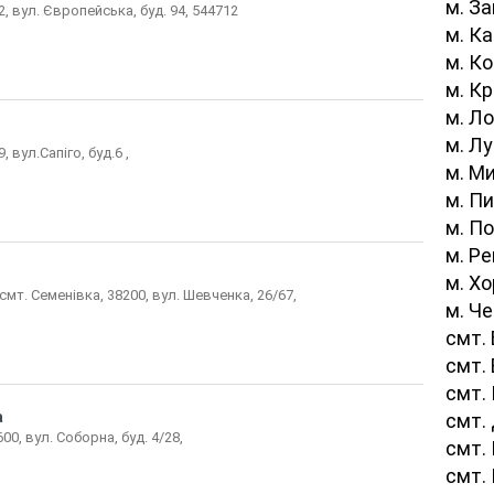
м. З
, вул. Європейська, буд. 94, 544712
м. Ка
м. К
м. К
м. Л
м. Л
 вул.Сапіго, буд.6 ,
м. М
м. П
м. П
м. Р
м. Х
смт. Семенівка, 38200, вул. Шевченка, 26/67,
м. Ч
смт. 
смт.
смт.
а
смт.
0, вул. Соборна, буд. 4/28,
смт.
смт.