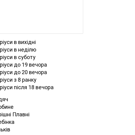
іуси в вихідні
ріуси в неділю
ріуси в суботу
ріуси до 19 вечора
ріуси до 20 вечора
іуси з 8 ранку
ріуси після 18 вечора
адяч
лобине
рішні Плавні
ебінка
ньків