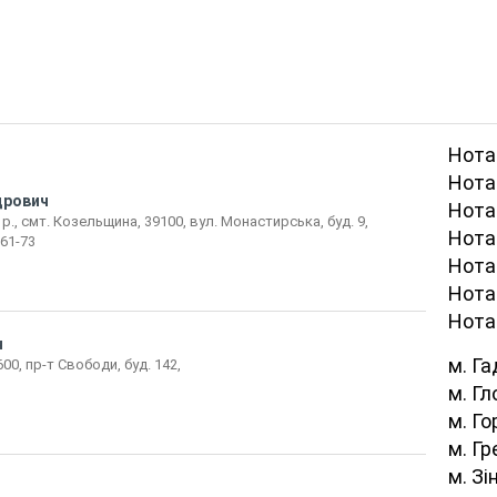
Нотар
Нота
дрович
Нота
, смт. Козельщина, 39100, вул. Монастирська, буд. 9,
Нота
-61-73
Нота
Нотар
Нота
ч
м. Г
00, пр-т Свободи, буд. 142,
м. Г
м. Го
м. Гр
м. Зі