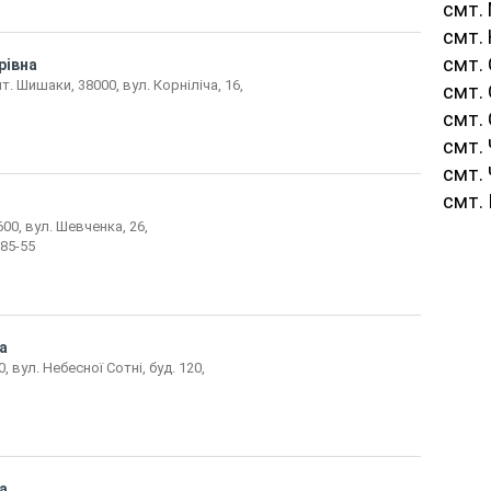
смт.
смт.
смт.
рівна
. Шишаки, 38000, вул. Корніліча, 16,
смт.
смт.
смт.
смт.
смт.
00, вул. Шевченка, 26,
-85-55
а
 вул. Небесної Сотні, буд. 120,
а