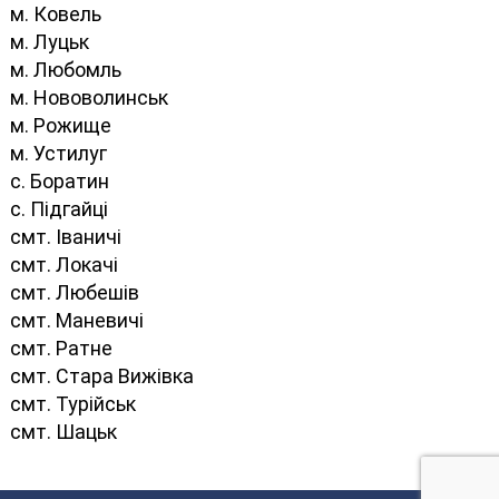
м. Ковель
м. Луцьк
м. Любомль
м. Нововолинськ
м. Рожище
м. Устилуг
с. Боратин
с. Підгайці
смт. Іваничі
смт. Локачі
смт. Любешів
смт. Маневичі
смт. Ратне
смт. Стара Вижівка
смт. Турійськ
смт. Шацьк