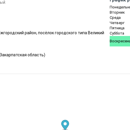
ный.
Понедельн
Вторник
Среда
Четверг
Пятница
Ужгородский район, посёлок городского типа Великий
Суббота
Воскресен
Закарпатская область
)