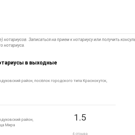
е) нотариусов. Записаться на прием к нотариусу или получить конс
о нотариуса.
Нотариусы в выходные
одуховский район, посёлок городского типа Краснокутск,
1.5
одуховский район,
ица Мира
4 отзыва