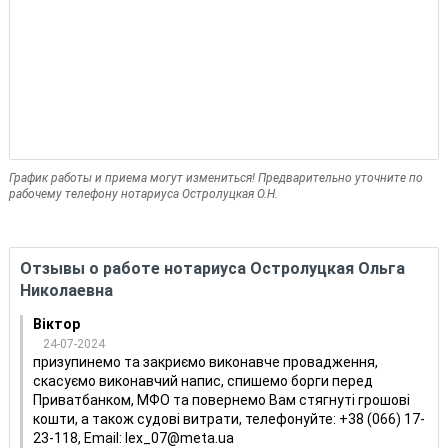
График работы и приема могут измениться! Предварительно уточните по
рабочему телефону нотариуса Остролуцкая О.Н.
Отзывы о работе нотариуса Остролуцкая Ольга
Николаевна
Віктор
24-07-2024
призупинемо та закриємо виконавче провадження,
скасуємо виконавчий напис, спишемо борги перед
Приватбанком, МФО та повернемо Вам стягнуті грошові
кошти, а також судові витрати, телефонуйте: +38 (066) 17-
23-118, Email: lex_07@meta.ua