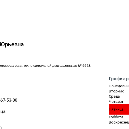
 Юрьевна
 праве на занятие нотариальной деятельностью № 6693.
График 
Понедельн
Вторник
Среда
 467-53-00
Четверг
Пятница
ица
Суббота
Воскресен
ь
)