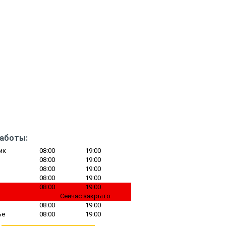
работы:
ик
08:00
19:00
08:00
19:00
08:00
19:00
08:00
19:00
08:00
19:00
Сейчас закрыто
08:00
19:00
ье
08:00
19:00