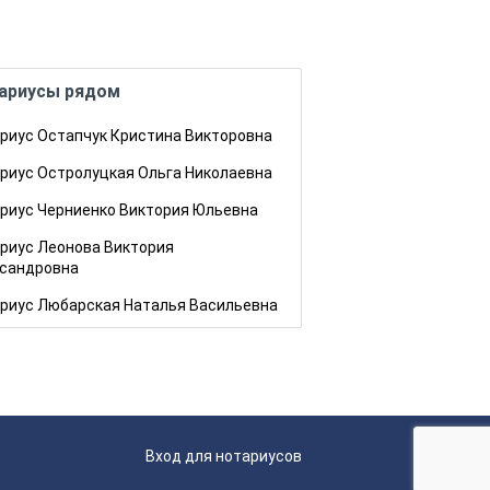
ариусы рядом
риус Остапчук Кристина Викторовна
риус Остролуцкая Ольга Николаевна
риус Черниенко Виктория Юльевна
риус Леонова Виктория
сандровна
риус Любарская Наталья Васильевна
Вход для нотариусов