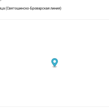
ица
(
Святошинско-Броварская линия
)