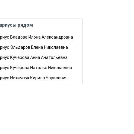
ариусы рядом
риус Владова Илона Александровна
риус Эльдаров Елена Николаевна
риус Кучерова Анна Анатольевна
риус Кучерова Наталья Николаевна
риус Нехимчук Кирилл Борисович