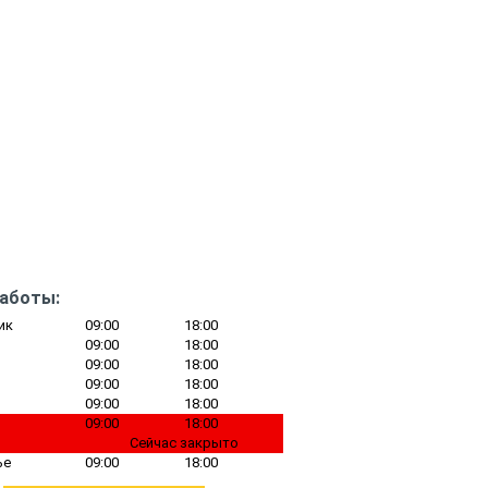
работы:
ик
09:00
18:00
09:00
18:00
09:00
18:00
09:00
18:00
09:00
18:00
09:00
18:00
Сейчас закрыто
ье
09:00
18:00