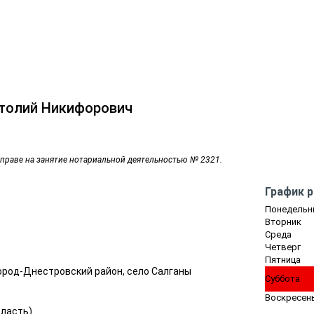
толий Никифорович
 праве на занятие нотариальной деятельностью № 2321.
График 
Понедельн
Вторник
Среда
Четверг
Пятница
город-Днестровский район, село Салганы
Суббота
Воскресен
бласть
)