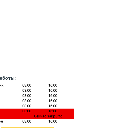
работы:
ик
08:00
16:00
08:00
16:00
08:00
16:00
08:00
16:00
08:00
16:00
08:00
16:00
Сейчас закрыто
ье
08:00
16:00