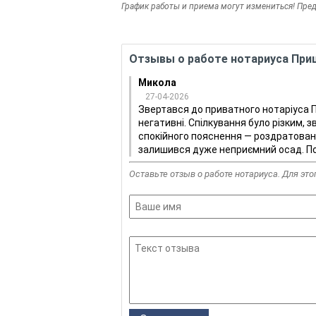
График работы и приема могут измениться! Пре
Отзывы о работе нотариуса При
Микола
27-04-2026
Звертався до приватного нотаріуса 
негативні. Спілкування було різким, з
спокійного пояснення — роздратовани
залишився дуже неприємний осад. П
Оставьте отзыв о работе нотариуса. Для это