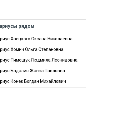
ариусы рядом
риус Хаецкого Оксана Николаевна
риус Хомич Ольга Степановна
риус Тимощук Людмила Леонидовна
риус Бадалис Жанна Павловна
риус Конек Богдан Михайлович