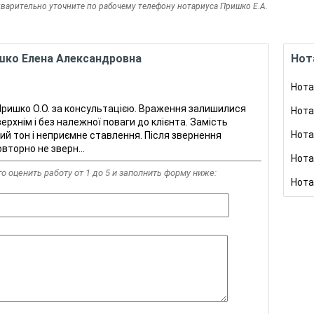
дварительно уточните по рабочему телефону нотариуса Пришко Е.А.
шко Елена Александровна
Нот
Нота
Пришко О.О. за консультацією. Враження залишилися
Нота
верхнім і без належної поваги до клієнта. Замість
Нота
й тон і неприємне ставлення. Після звернення
овторно не зверн
...
Нота
го оценить работу от 1 до 5 и заполнить форму ниже:
Нота