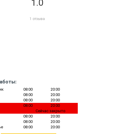
1.0
1 отзыва
работы:
ик
08:00
20:00
08:00
20:00
08:00
20:00
08:00
20:00
Сейчас закрыто
08:00
20:00
08:00
20:00
ье
08:00
20:00