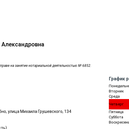
 Александровна
 праве на занятие нотариальной деятельностью № 6852.
График 
Понедельн
Вторник
Среда
Четверг
бно, улица Михаила Грушевского, 134
Пятница
Суббота
Воскресен
сть
)