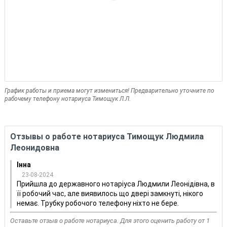
График работы и приема могут измениться! Предварительно уточните по
рабочему телефону нотариуса Тимощук Л.Л.
Отзывы о работе нотариуса Тимощук Людмила
Леонидовна
Інна
23-08-2024
Прийшла до державного нотаріуса Людмили Леонідівна, в
її робочий час, але виявилось що двері замкнуті, нікого
немає. Трубку робочого телефону ніхто не бере.
Оставьте отзыв о работе нотариуса. Для этого оценить работу от 1