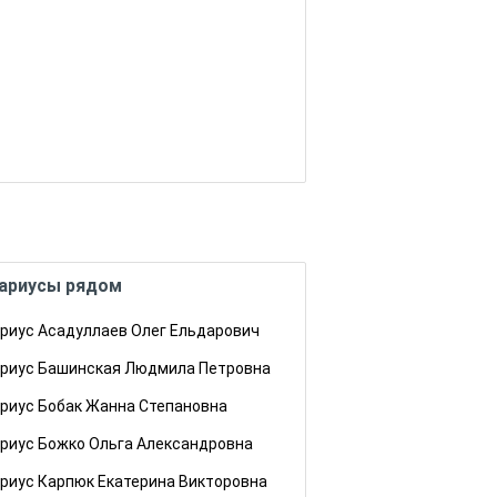
ариусы рядом
риус Асадуллаев Олег Ельдарович
риус Башинская Людмила Петровна
риус Бобак Жанна Степановна
риус Божко Ольга Александровна
риус Карпюк Екатерина Викторовна