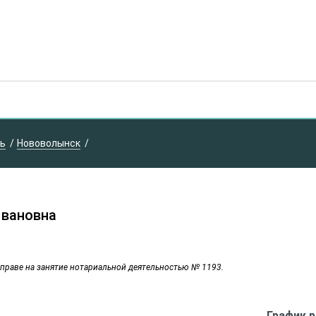
ть
Нововолынск
Ивановна
 праве на занятие нотариальной деятельностью № 1193.
График 