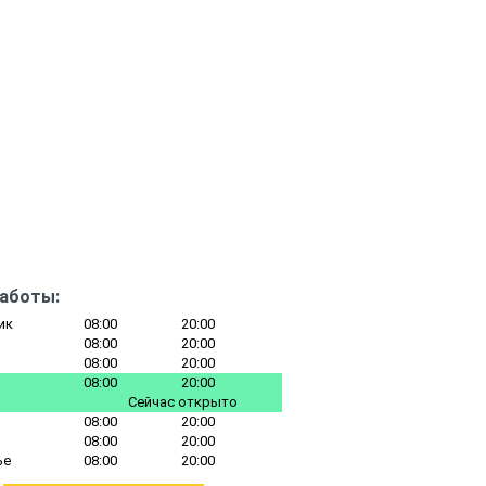
работы:
ик
08:00
20:00
08:00
20:00
08:00
20:00
08:00
20:00
Сейчас открыто
08:00
20:00
08:00
20:00
ье
08:00
20:00